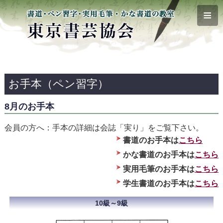
≡
お手本（ペン習字）
8月のお手本
会員の方へ：手本の詳細は会誌「実り」をご覧下さい。
書道のお手本は
こちら
かな書道のお手本は
こちら
実用毛筆のお手本は
こちら
学生書道のお手本は
こちら
10級～9級