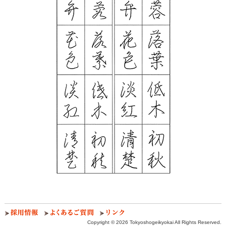
Copyright ©
2026 Tokyoshogeikyokai All Rights Reserved.